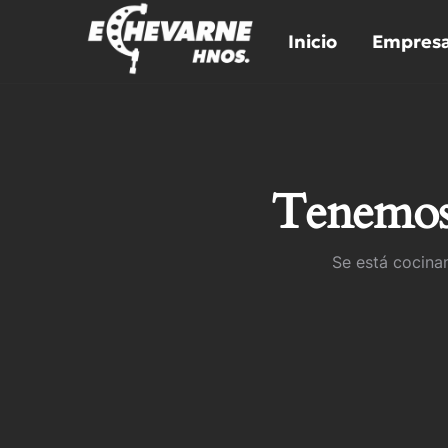
Ir
al
Inicio
Empres
contenido
Tenemos 
Se está cocinan