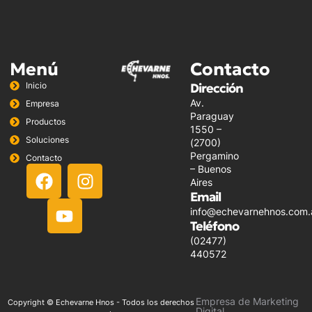
Menú
Contacto
Inicio
Dirección
Av.
Empresa
Paraguay
Productos
1550 –
Soluciones
(2700)
Pergamino
Contacto
F
Y
I
– Buenos
Aires
a
o
n
Email
c
u
s
info@echevarnehnos.com.
e
t
t
Teléfono
b
u
a
(02477)
o
b
g
440572
o
e
r
k
a
Empresa de Marketing
Copyright © Echevarne Hnos - Todos los derechos
m
Digital