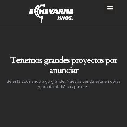
Ir
al
contenido
Tenemos grandes proyectos por
anunciar
Se está cocinando algo grande. Nuestra tienda está en obras
y pronto abrirá sus puertas.